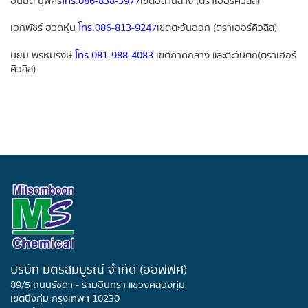
อนันต์ บุพศิริ
โทร.
086-838-3977
เขต
อีสานล่าง (
ตราเฮอร์คิวลิส
)
เอกพัชร์ ฮวดหุ่น
โทร.
086-813-9247
เขตตะวันออก (ตราเฮอร์คิวลิส)
นิยม พรหมรังษี
โทร.081-988-4083
เขตภาคกลาง และตะวันตก
(
ตราเฮอร์
คิวลิส
)
บริษัท มิตรสมบูรณ์ จำกัด (ออฟฟิศ)
89/5 ถนนรัชดา - รามอินทรา แขวงคลองทุ่ม
เขตบึงกุ่ม กรุงเทพฯ 10230